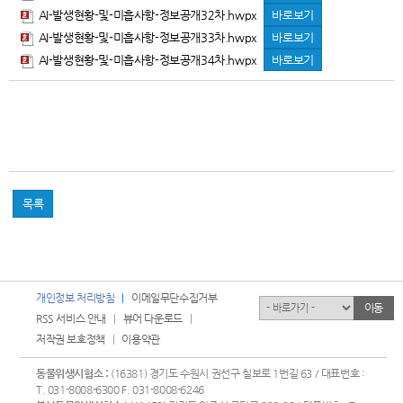
AI-발생현황-및-미흡사항-정보공개32차.hwpx
바로보기
AI-발생현황-및-미흡사항-정보공개33차.hwpx
바로보기
AI-발생현황-및-미흡사항-정보공개34차.hwpx
바로보기
목록
개인정보 처리방침
이메일무단수집거부
유관기관
이동
RSS 서비스 안내
뷰어 다운로드
저작권 보호정책
이용약관
동물위생시험소 :
(16381) 경기도 수원시 권선구 칠보로 1번길 63 / 대표번호 :
T. 031-8008-6300 F. 031-8008-6246