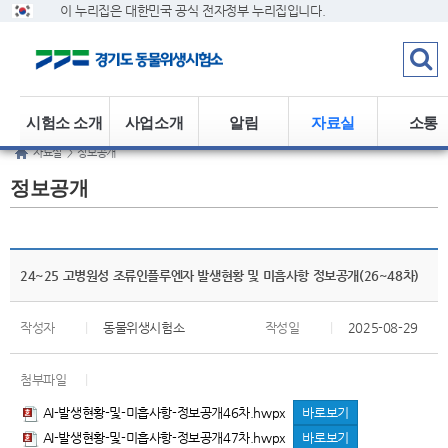
이 누리집은 대한민국 공식 전자정부 누리집입니다.
시험소 소개
사업소개
알림
자료실
소통
자료실
>
정보공개
정보공개
24~25 고병원성 조류인플루엔자 발생현황 및 미흠사항 정보공개(26~48차)
작성자
|
동물위생시험소
작성일
|
2025-08-29
첨부파일
|
AI-발생현황-및-미흡사항-정보공개46차.hwpx
바로보기
AI-발생현황-및-미흡사항-정보공개47차.hwpx
바로보기